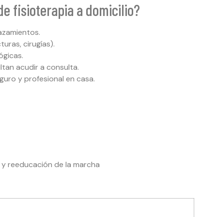
e fisioterapia a domicilio?
azamientos.
uras, cirugías).
ógicas.
ltan acudir a consulta.
guro y profesional en casa.
r y reeducación de la marcha