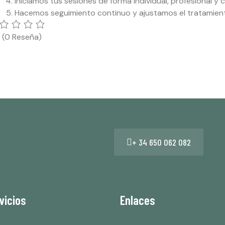
Iniciamos tus sesiones de forma individual, profesional y
Hacemos seguimiento continuo y ajustamos el tratamient
5
(0 Reseña)
+ 34 650 062 082
vicios
Enlaces