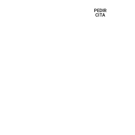
estro Equipo
Tarifas y horarios
PEDIR
CITA